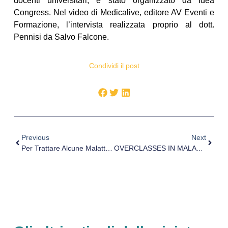
docenti universitari, è stato organizzato da Idea
Congress. Nel video di Medicalive, editore AV Eventi e
Formazione, l’intervista realizzata proprio al dott.
Pennisi da Salvo Falcone.
Condividi il post
Previous
Next
Per Trattare Alcune Malattie Infiammatorie Nasce La Lente A Contatto Che Rilascia Farmaci Nell’occhio
OVERCLASSES IN MALATTIE DELL’APPARATO RESPIRATORIO