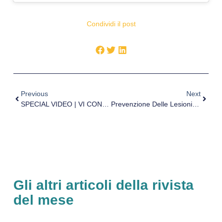
Condividi il post
Previous
Next
SPECIAL VIDEO | VI CONVEGNO MARCH BREAK “STADIUM 10 ANNI DOPO”
Prevenzione Delle Lesioni Muscolari: È Possibile Oggi In Una Squadra Top Level? Video Con Il Prof. Pintus
Gli altri articoli della rivista
del mese