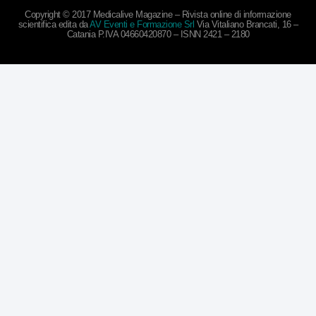
Copyright © 2017 Medicalive Magazine – Rivista online di informazione
scientifica edita da
AV Eventi e Formazione Srl
Via Vitaliano Brancati, 16 –
Catania P.IVA 04660420870 – ISNN 2421 – 2180