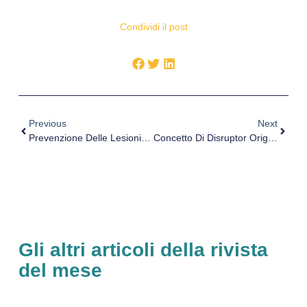
Condividi il post
Previous
Next
Prevenzione Delle Lesioni Muscolari: È Possibile Oggi In Una Squadra Top Level? Video Con Il Prof. Pintus
Concetto Di Disruptor Originale
Gli altri articoli della rivista
del mese