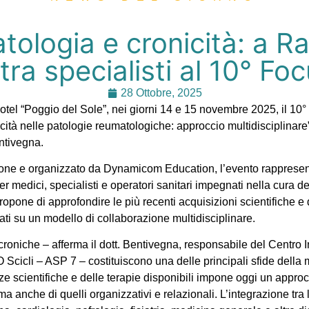
ologia e cronicità: a Ra
tra specialisti al 10° Fo
28 Ottobre, 2025
Hotel “Poggio del Sole”, nei giorni 14 e 15 novembre 2025, il 1
nicità nelle patologie reumatologiche: approccio multidisciplinare
entivegna.
ione e organizzato da Dynamicom Education, l’evento rapprese
 medici, specialisti e operatori sanitari impegnati nella cura de
opone di approfondire le più recenti acquisizioni scientifiche e d
sati su un modello di collaborazione multidisciplinare.
croniche – afferma il dott. Bentivegna, responsabile del Centro 
O Scicli – ASP 7 – costituiscono una delle principali sfide dell
e scientifiche e delle terapie disponibili impone oggi un approc
 ma anche di quelli organizzativi e relazionali. L’integrazione tra 