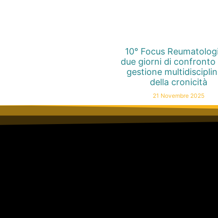
10° Focus Reumatolog
due giorni di confronto 
gestione multidiscipli
della cronicità
21 Novembre 2025