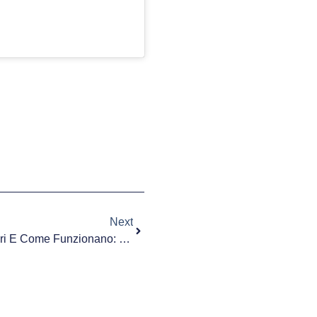
Next
Cosa Sono I Lasciti Testamentari E Come Funzionano: Le Cose Da Sapere