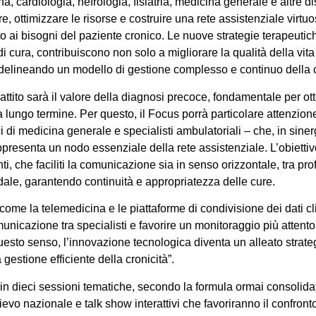
, cardiologia, nefrologia, fisiatria, medicina generale e altre di
ure, ottimizzare le risorse e costruire una rete assistenziale virt
 ai bisogni del paziente cronico. Le nuove strategie terapeutich
i cura, contribuiscono non solo a migliorare la qualità della vit
 delineando un modello di gestione complesso e continuo della c
tito sarà il valore della diagnosi precoce, fondamentale per otten
 a lungo termine. Per questo, il Focus porrà particolare attenzion
ici di medicina generale e specialisti ambulatoriali – che, in sin
rappresenta un nodo essenziale della rete assistenziale. L’obiet
ti, che faciliti la comunicazione sia in senso orizzontale, tra prof
pedale, garantendo continuità e appropriatezza delle cure.
come la telemedicina e le piattaforme di condivisione dei dati cli
municazione tra specialisti e favorire un monitoraggio più attent
esto senso, l’innovazione tecnologica diventa un alleato strategi
 gestione efficiente della cronicità”.
 in dieci sessioni tematiche, secondo la formula ormai consolid
rilievo nazionale e talk show interattivi che favoriranno il confronto 