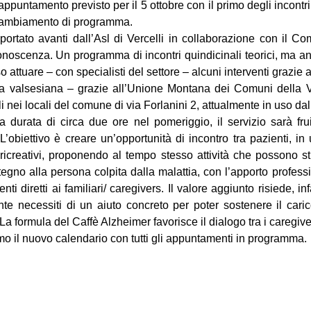
’appuntamento previsto per il 5 ottobre con il primo degli incontr
n cambiamento di programma.
 portato avanti dall’Asl di Vercelli in collaborazione con il C
onoscenza. Un programma di incontri quindicinali teorici, ma an
ttuare – con specialisti del settore – alcuni interventi grazie a
ea valsesiana – grazie all’Unione Montana dei Comuni della V
i nei locali del comune di via Forlanini 2, attualmente in uso d
a durata di circa due ore nel pomeriggio, il servizio sarà fruib
 L’obiettivo è creare un’opportunità di incontro tra pazienti, i
ricreativi, proponendo al tempo stesso attività che possono stim
gno alla persona colpita dalla malattia, con l’apporto professi
ti diretti ai familiari/ caregivers. Il valore aggiunto risiede, i
te necessiti di un aiuto concreto per poter sostenere il cari
 La formula del Caffè Alzheimer favorisce il dialogo tra i caregiver
emo il nuovo calendario con tutti gli appuntamenti in programma.