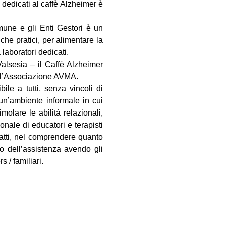
i dedicati al caffè Alzheimer è
omune e gli Enti Gestori è un
che pratici, per alimentare la
 laboratori dedicati.
alsesia – il Caffè Alzheimer
all’Associazione AVMA.
ile a tutti, senza vincoli di
n un’ambiente informale in cui
olare le abilità relazionali,
onale di educatori e terapisti
nfatti, nel comprendere quanto
co dell’assistenza avendo gli
s / familiari.