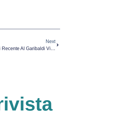
Next
Alta Tecnologia Danneggiata Di Recente Al Garibaldi Viene Ripristinata
rivista