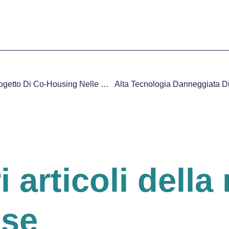
“Il Futuro Siamo NOI”: Il Progetto Di Co-Housing Nelle Colline Dell’Albegna
ri articoli della 
ese