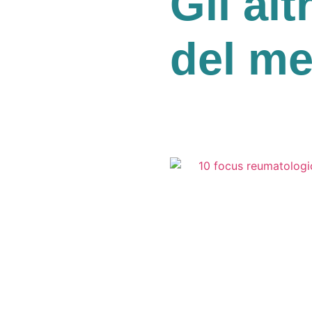
Gli alt
del m