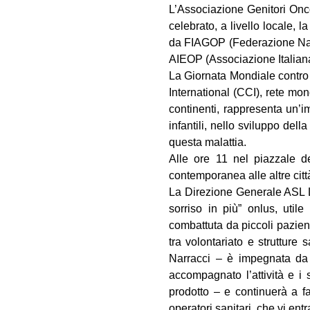
L’Associazione Genitori Onco
celebrato, a livello locale, 
da FIAGOP (Federazione Nazi
AIEOP (Associazione Italian
La Giornata Mondiale contro
International (CCI), rete mon
continenti, rappresenta un’im
infantili, nello sviluppo dell
questa malattia.
Alle ore 11 nel piazzale d
contemporanea alle altre citt
La Direzione Generale ASL L
sorriso in più” onlus, util
combattuta da piccoli pazien
tra volontariato e strutture 
Narracci – è impegnata da 
accompagnato l’attività e i 
prodotto – e continuerà a fa
operatori sanitari, che vi ent