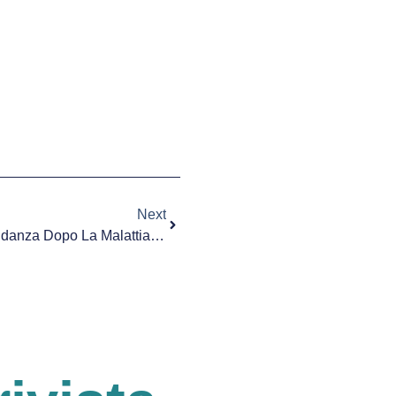
Next
IVI: La Prospettiva Di Una Gravidanza Dopo La Malattia Oncologica