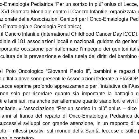
-Ematologia Pediatrica “Per un sorriso in più” onlus di Lecce
la XVI Giornata Mondiale contro il Cancro Infantile, organizzata
onale delle Associazioni Genitori per I’Onco-Ematologia Pedia
a Ematologia e Oncologia Pediatrica).
 il Cancro Infantile (International Childhood Cancer Day ICCD)
diale di 181 associazioni locali e nazionali, guidate da genitor
portante occasione per riaffermare l’impegno dei genitori italia
a cultura della prevenzione e della tutela dei diritti del bambin
el Polo Oncologico “Giovanni Paolo II”, bambini e ragazzi h
à d’Italia dove sono presenti le Associazioni federate a FIAGOP.
ecce esprime profondo apprezzamento per l’iniziativa dell’Asso
e non solo per ricordare quanto sia importante la battaglia q
ti e familiari, ma anche per affermare quanto siano forti e vivi
sanitarie. «L’associazione “Per un sorriso in più” onlus – dice
anni al fianco del reparto di Onco-Ematologia Pediatrica 
successivi sviluppi con grande attenzione, in un rapporto di 
rlo – riflessi positivi sul mondo della Sanità leccese e sulle p
rano in contatto».