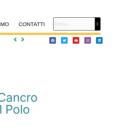
AMO
CONTATTI
 Cancro
al Polo