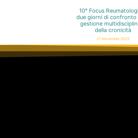
10° Focus Reumatolog
due giorni di confronto 
gestione multidiscipli
della cronicità
21 Novembre 2025