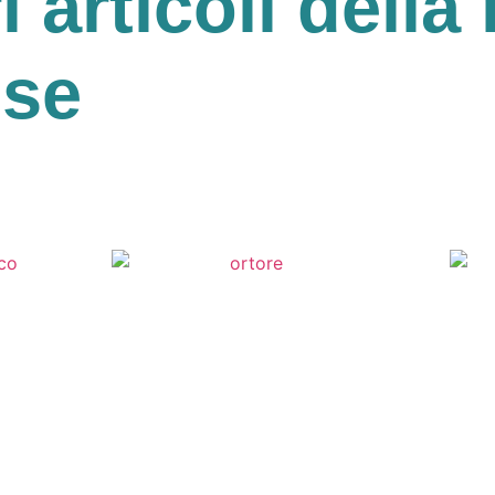
ri articoli della 
ese