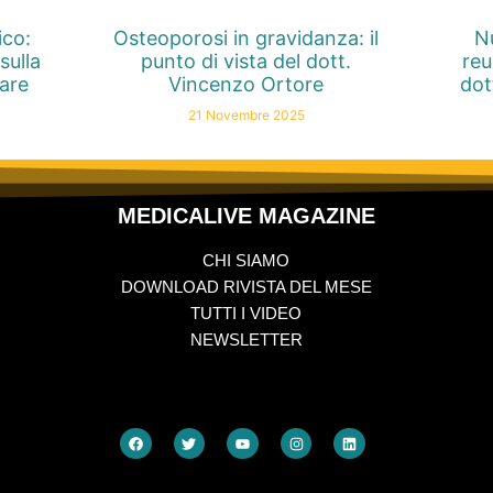
ico:
Osteoporosi in gravidanza: il
Nu
sulla
punto di vista del dott.
reu
nare
Vincenzo Ortore
dot
21 Novembre 2025
MEDICALIVE MAGAZINE
CHI SIAMO
DOWNLOAD RIVISTA DEL MESE
TUTTI I VIDEO
NEWSLETTER