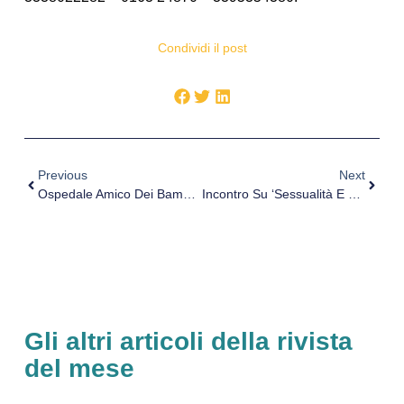
Condividi il post
Previous
Next
Ospedale Amico Dei Bambini: Grazie A Rotary Club S. Andrea Di Vercelli Più Vicino Il Traguardo Del Riconoscimento UNICEF
Incontro Su ‘Sessualità E Benessere Nella Terza Età’ – On Line La Photo Gallery
Gli altri articoli della rivista
del mese