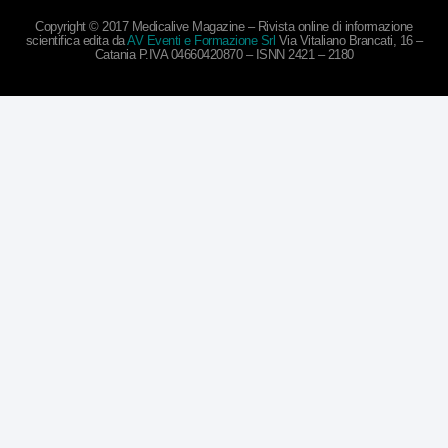
Copyright © 2017 Medicalive Magazine – Rivista online di informazione
scientifica edita da
AV Eventi e Formazione Srl
Via Vitaliano Brancati, 16 –
Catania P.IVA 04660420870 – ISNN 2421 – 2180