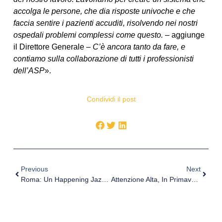
accolga le persone, che dia risposte univoche e che
faccia sentire i pazienti accuditi, risolvendo nei nostri
ospedali
problemi complessi come questo. –
aggiunge
il Direttore Generale
– C’è ancora tanto da fare, e
contiamo sulla collaborazione di tutti i professionisti
dell’ASP
».
Condividi il post
Previous
Next
Roma: Un Happening Jazz Per Il World Pulmonary Hypertension Day 2022. Il 4 Maggio Presso Il Teatro Ghione.
Attenzione Alta, In Primavera, In Particolare Per L’Amanita Verna, Fungo Velenoso Che Negli Anni Passati È Già Stato Responsabile Di Un Caso Di Intossicazione Mortale.