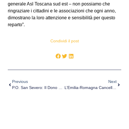
generale Asl Toscana sud est – non possiamo che
ringraziare i cittadini e le associazioni che ogni anno,
dimostrano la loro attenzione e sensibilità per questo
reparto”.
Condividi il post
Previous
Next
P.O. San Severo: Il Dono Dell’associazione “Mirko Valerio Emanuele”
L’Emilia-Romagna Cancella Il Superticket: Per Gli Emiliano-Romagnoli Un Risparmio Di 34 Milioni