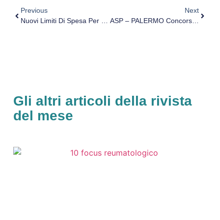
Previous
Next
Nuovi Limiti Di Spesa Per I Prodotti Senza Glutine Dal 1 Gennaio 2019
ASP – PALERMO Concorso Pubblico, Scad. 3 Febbraio 2019 Concorso Per Titoli Ed Esami, Per La Copertura Di Posti Di Vari Profili Professionali, Riservato Esclusivamente Ai Soggetti Disabili Di Cui All’articolo 1 Della Legge N. 68/1999.
Gli altri articoli della rivista
del mese