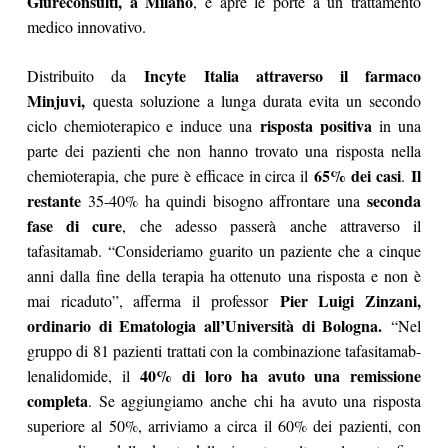
Giureconsulti, a Milano
, e apre le porte a un trattamento
medico innovativo.
Incyte Italia attraverso il farmaco
Distribuito da
Minjuvi,
questa soluzione a lunga durata evita un secondo
risposta positiva
ciclo chemioterapico e induce una
in una
parte dei pazienti che non hanno trovato una risposta nella
65% dei casi
Il
chemioterapia, che pure è efficace in circa il
.
restante
seconda
35-40% ha quindi bisogno affrontare una
fase di cure
, che adesso passerà anche attraverso il
tafasitamab. “Consideriamo guarito un paziente che a cinque
anni dalla fine della terapia ha ottenuto una risposta e non è
Pier Luigi Zinzani,
mai ricaduto”, afferma il professor
ordinario di Ematologia all’Università di Bologna.
“Nel
gruppo di 81 pazienti trattati con la combinazione tafasitamab-
40% di loro ha avuto una remissione
lenalidomide, il
completa
. Se aggiungiamo anche chi ha avuto una risposta
superiore al 50%, arriviamo a circa il 60% dei pazienti, con