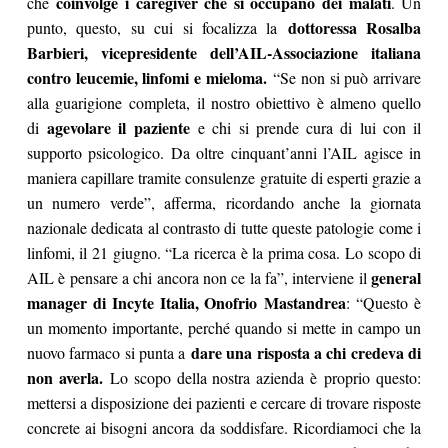
coinvolge i caregiver che si occupano dei malati
che
. Un
dottoressa Rosalba
punto, questo, su cui si focalizza la
Barbieri, vicepresidente dell’AIL-Associazione italiana
contro leucemie, linfomi e mieloma.
“Se non si può arrivare
alla guarigione completa, il nostro obiettivo è almeno quello
agevolare il paziente
di
e chi si prende cura di lui con il
supporto psicologico. Da oltre cinquant’anni l’AIL agisce in
maniera capillare tramite consulenze gratuite di esperti grazie a
un numero verde”, afferma, ricordando anche la giornata
nazionale dedicata al contrasto di tutte queste patologie come i
linfomi, il 21 giugno. “La ricerca è la prima cosa. Lo scopo di
general
AIL è pensare a chi ancora non ce la fa”, interviene il
manager di Incyte Italia, Onofrio Mastandrea
: “Questo è
un momento importante, perché quando si mette in campo un
dare una risposta a chi credeva di
nuovo farmaco si punta a
non averla.
Lo scopo della nostra azienda è proprio questo:
mettersi a disposizione dei pazienti e cercare di trovare risposte
concrete ai bisogni ancora da soddisfare. Ricordiamoci che la