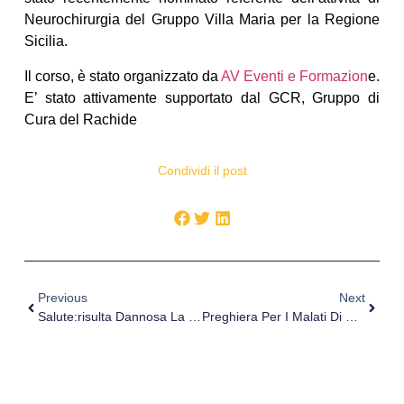
Neurochirurgia del Gruppo Villa Maria per la Regione
Sicilia.
Il corso, è stato organizzato da
AV Eventi e Formazion
e.
E’ stato attivamente supportato dal GCR, Gruppo di
Cura del Rachide
Condividi il post
Previous
Next
Salute:risulta Dannosa La Moda Di Eliminare Il Latte
Preghiera Per I Malati Di Cancro Scritta Sull’asfalto, È Lunga 100 Metri