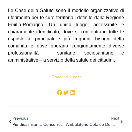
Le Case della Salute sono il modello organizzativo di
riferimento per le cure territoriali definito dalla Regione
Emilia-Romagna. Un unico luogo, accessibile e
chiaramente identificato, dove si concentrano tutte le
risposte ai principali e più frequenti bisogni della
comunità e dove operano congiuntamente diverse
professionalità – sanitarie, sociosanitarie e
amministrative – a servizio della salute dei cittadini.
Condividi il post
Previous
Next
Più Biosimilari E Concorrenza Per Migliorare La Spesa Farmaceutica. Intervista Al Prof. Giorgio L. Colombo
Ambulatorio Cefalee Del Misericordia, Arriva L’accreditamento Da Parte Della Società Italiana Per Lo Studio Delle Cefalee