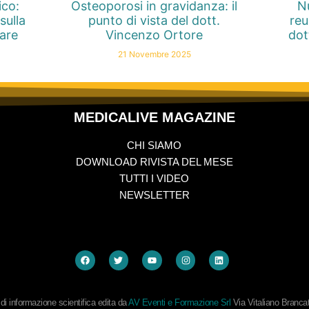
ico:
Osteoporosi in gravidanza: il
Nu
sulla
punto di vista del dott.
reu
nare
Vincenzo Ortore
dot
21 Novembre 2025
MEDICALIVE MAGAZINE
CHI SIAMO
DOWNLOAD RIVISTA DEL MESE
TUTTI I VIDEO
NEWSLETTER
i informazione scientifica edita da
AV Eventi e Formazione Srl
Via Vitaliano Branc