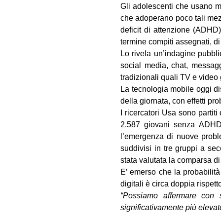
Gli adolescenti che usano mo
che adoperano poco tali mezzi
deficit di attenzione (ADHD
termine compiti assegnati, di
Lo rivela un’indagine pubbli
social media, chat, messaggi
tradizionali quali TV e video
La tecnologia mobile oggi di
della giornata, con effetti p
I ricercatori Usa sono parti
2.587 giovani senza ADHD. E
l’emergenza di nuove proble
suddivisi in tre gruppi a se
stata valutata la comparsa di
E’ emerso che la probabilit
digitali è circa doppia rispe
“Possiamo affermare con s
significativamente più elevat