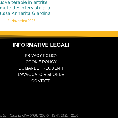
ove terapie in artrite
matoide: intervista alla
t.ssa Annarita Giardina
21 Novembre 2025
INFORMATIVE LEGALI
PRIVACY POLICY
COOKIE POLICY
DOMANDE FREQUENTI
L'AVVOCATO RISPONDE
CONTATTI
ati, 16 – Catania P.IVA 04660420870 – ISNN 2421 – 2180