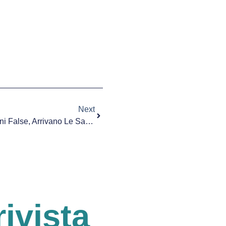
Next
Ausl Toscana Sud-Est: Esenzioni False, Arrivano Le Sanzioni Per Il 2013
rivista