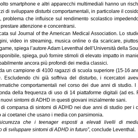
lto smartphone e altri apparecchi multimediali hanno un risch
 di sviluppare disturbi comportamentali, in particolare il cosidde
), problema che influisce sul rendimento scolastico impedendo 
 prestare attenzione e concentrarsi.
cata sul Journal of the American Medical Association. Lo studio
ni, video in streaming, musica online o da scaricare, piuttos
 game, spiega l’autore Adam Leventhal dell’Università della Sou
sponibile, spiega, può fornire stimoli di elevato impatto in man
robabilmente ancora più profondi dei media classici.
ti da un campione di 4100 ragazzi di scuola superiore (15-16 an
scludendo chi già soffriva del disturbo, i ricercatori avev
matiche comportamentali nel corso dei due anni di studio. I 
conda della frequenza di uso di 14 piattaforme digitali (ad e
 nuovi sintomi di ADHD in questi giovani inizialmente sani.
à di comparsa di sintomi di ADHD nei due anni di studio per i 
tto ai coetanei che usano i media con parsimonia.
icurezza che i teenager esposti a elevati livelli di media
o di sviluppare sintomi di ADHD in futuro”
, conclude Leventhal.