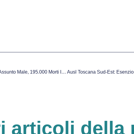
Oms: Un Farmaco Su 2 È Assunto Male, 195.000 Morti In Ue
ri articoli della 