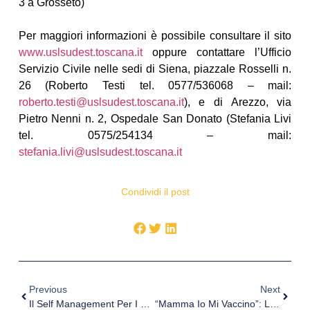
3 a Grosseto)
Per maggiori informazioni è possibile consultare il sito
www.uslsudest.toscana.it
oppure contattare l’Ufficio
Servizio Civile nelle sedi di Siena, piazzale Rosselli n.
26 (Roberto Testi tel. 0577/536068 – mail:
roberto.testi@uslsudest.toscana.it
), e di Arezzo, via
Pietro Nenni n. 2, Ospedale San Donato (Stefania Livi
tel. 0575/254134 – mail:
stefania.livi@uslsudest.toscana.it
Condividi il post
Previous
Next
Il Self Management Per I Pazienti Reumatici, Intervista Alla Dott.ssa Marotto
“Mamma Io Mi Vaccino”: La Campagna Di Comunicazione Dell’Asl Di Vercelli Con Il Rotary Club Valsesia