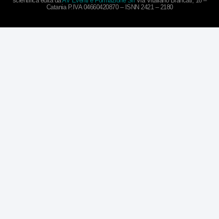
scientifica edita da
AV Eventi e Formazione Srl
Via Vitaliano Brancati, 16 –
Catania P.IVA 04660420870 – ISNN 2421 – 2180