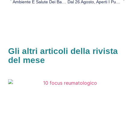
Ambiente E Salute Dei Bambini: Il 13 Settembre Un Evento Per Le Famiglie A Vercelli
Dal 26 Agosto, Aperti I Punti Di Controllo Micologico Dell’Azienda Usl Di Reggio Emilia
Gli altri articoli della rivista
del mese