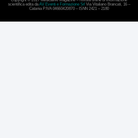
scientifica edita da
AV Eventi e Formazione Srl
Via Vitaliano Brancati, 16 –
Catania P.IVA 04660420870 – ISNN 2421 – 2180