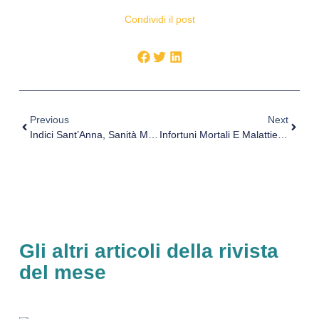
Condividi il post
Previous
Next
Indici Sant’Anna, Sanità Marche Confermano Inversione Tendenza
Infortuni Mortali E Malattie Professionali, Online Gli Open Data Inail 2018
Gli altri articoli della rivista
del mese