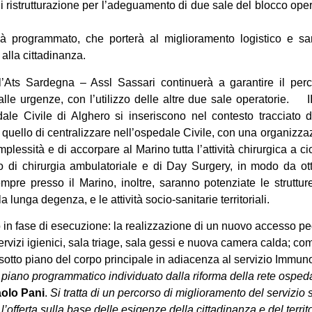
 di ristrutturazione per l’adeguamento di due sale del blocco ope
già programmato, che porterà al miglioramento logistico e san
e alla cittadinanza.
, l’Ats Sardegna – Assl Sassari continuerà a garantire il per
lle urgenze, con l’utilizzo delle altre due sale operatorie. II 
dale Civile di Alghero si inseriscono nel contesto tracciato 
tti quello di centralizzare nell’ospedale Civile, con una organizz
omplessità e di accorpare al Marino tutta l’attività chirurgica a c
co di chirurgia ambulatoriale e di Day Surgery, in modo da otti
Sempre presso il Marino, inoltre, saranno potenziate le struttur
 lunga degenza, e le attività socio-sanitarie territoriali.
sono in fase di esecuzione: la realizzazione di un nuovo accesso 
ervizi igienici, sala triage, sala gessi e nuova camera calda; com
 sotto piano del corpo principale in adiacenza al servizio Imm
il piano programmatico individuato dalla riforma della rete osped
aolo Pani
.
Si tratta di un percorso di miglioramento del servizio 
 l’offerta sulla base delle esigenze della cittadinanza e del territ