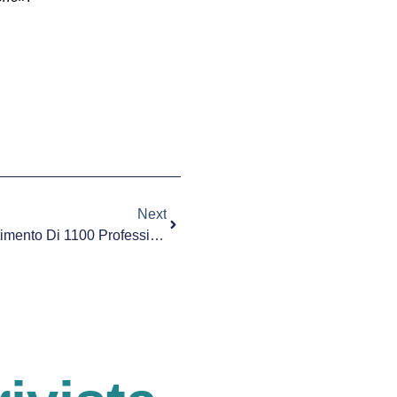
Next
Usl Toscana Sud Est, Un Dipartimento Di 1100 Professionisti Sanitari A Confronto