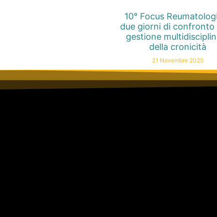
10° Focus Reumatolog
due giorni di confronto 
gestione multidiscipli
della cronicità
21 Novembre 2025