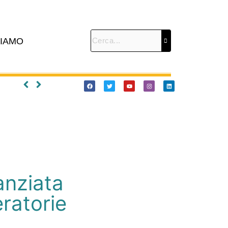
SIAMO
anziata
eratorie