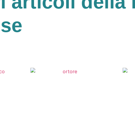
ri articoli della 
ese