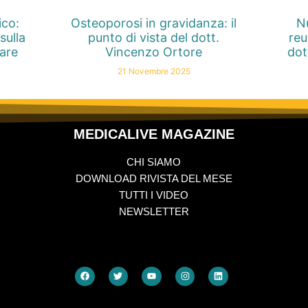
ico:
Osteoporosi in gravidanza: il
Nu
sulla
punto di vista del dott.
reu
nare
Vincenzo Ortore
dot
21 Novembre 2025
MEDICALIVE MAGAZINE
CHI SIAMO
DOWNLOAD RIVISTA DEL MESE
TUTTI I VIDEO
NEWSLETTER