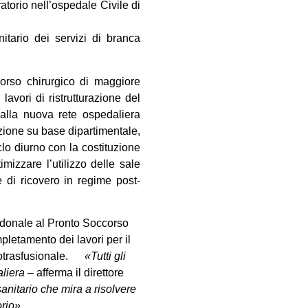
ratorio nell’ospedale Civile di
itario dei servizi di branca
corso chirurgico di maggiore
lavori di ristrutturazione del
dalla nuova rete ospedaliera
azione su base dipartimentale,
iclo diurno con la costituzione
mizzare l’utilizzo delle sale
e di ricovero in regime post-
pedonale al Pronto Soccorso
pletamento dei lavori per il
unotrasfusionale.
«Tutti gli
aliera
– afferma il direttore
sanitario che mira a risolvere
orio»
.