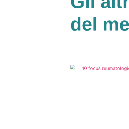
Gli alt
del m