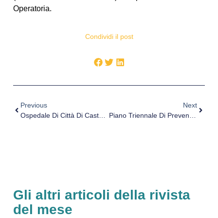
Operatoria.
Condividi il post
Previous
Next
Ospedale Di Città Di Castello, Espiantati Gli Organi Di Un Settantenne
Piano Triennale Di Prevenzione Della Corruzione E Trasparenza 2019-2021 – Avvio Procedura Consultazione
Gli altri articoli della rivista
del mese