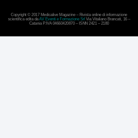
Copyright © 2017 Medicalive Magazine – Rivista online di informazione
scientifica edita da
AV Eventi e Formazione Srl
Via Vitaliano Brancati, 16 –
Catania P.IVA 04660420870 – ISNN 2421 – 2180