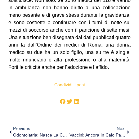
sostituisce. Non solo: se sono medici del 118 e vanno
in ambulanza non hanno diritto a una collocazione
meno pesante e di grave stress durante la gravidanza,
e sono costrette a continuare con i turni di notte sui
mezzi di soccorso anche con il pancione di sette mesi.
Una situazione ben disegnata dai dati pubblicati quattro
anni fa dall’Ordine dei medici di Roma: una donna
medico su due ha un solo figlio, una su tre è single,
molte rinunciano o alla professione o alla maternità.
Forti le criticità anche per l’adozione e l’affido.
Condividi il post
Previous
Next
Odontoiatria: Nasce La Cabina Di Regia, Insediata Presso La FNOMCeO
Vaccini: Ancora In Calo Papilloma, Sotto Il 50% Tra Più Giovani