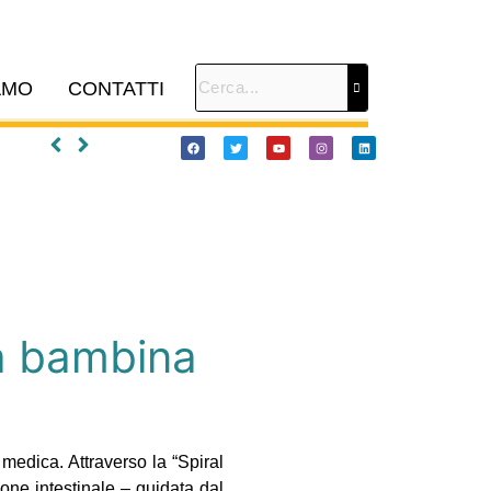
AMO
CONTATTI
 a bambina
medica. Attraverso la “Spiral
ione intestinale – guidata dal