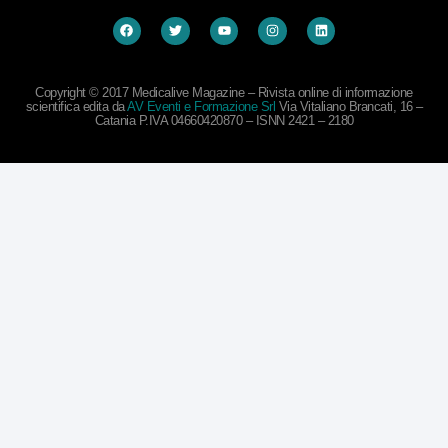
Copyright © 2017 Medicalive Magazine – Rivista online di informazione
scientifica edita da
AV Eventi e Formazione Srl
Via Vitaliano Brancati, 16 –
Catania P.IVA 04660420870 – ISNN 2421 – 2180