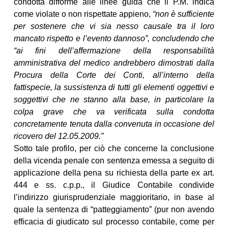
condotta difforme alle linee guida che il P.M. indica
come violate o non rispettate appieno,
“non è sufficiente
per sostenere che vi sia nesso causale tra il loro
mancato rispetto e l’evento dannoso”, concludendo che
“ai fini dell’affermazione della responsabilità
amministrativa del medico andrebbero dimostrati dalla
Procura della Corte dei Conti, all’interno della
fattispecie, la sussistenza di tutti gli elementi oggettivi e
soggettivi che ne stanno alla base, in particolare la
colpa grave che va verificata sulla condotta
concretamente tenuta dalla convenuta in occasione del
ricovero del 12.05.2009.”
Sotto tale profilo, per ciò che concerne la conclusione
della vicenda penale con sentenza emessa a seguito di
applicazione della pena su richiesta della parte ex art.
444 e ss. c.p.p., il Giudice Contabile condivide
l’indirizzo giurisprudenziale maggioritario, in base al
quale la sentenza di “patteggiamento” (pur non avendo
efficacia di giudicato sul processo contabile, come per