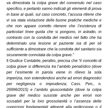
va dimostrata la colpa grave del convenuto nel caso
specifico, e pertanto vanno indicati gli elementi di prova
in base ai quali, sul caso concreto, l’accusa ritiene che
vi sia stata violazione delle buone pratiche mediche e
che non appare corretto ritenere che l’esistenza di
particolari linee guida che si pongono, in astratto, in
contrasto con la condotta del medico nel fatto che ha
determinato una lesione al paziente sia di per sé
sufficiente a dimostrare che la condotta del sanitario sia
sicuramente connotata da colpa grave.”
Il Giudice Contabile, peraltro, precisa che
“il concetto di
colpa grave si differenzia tra l’ambito penalistico (dove
per l’esimente in parola viene in rilievo la sola
imperizia, non estendendosi anche ad errori diagnostici
per negligenza o imprudenza; Cass. Pen., n.
26996/2015) e l’ambito giuscontabile (dove la colpa
grave del medico sussiste anche per errori non
scusabili per la loro grossolanità o l’assenza delle
cognizioni fondamentali attinenti alla professione o il