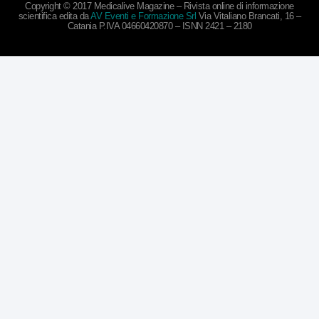
Copyright © 2017 Medicalive Magazine – Rivista online di informazione
scientifica edita da
AV Eventi e Formazione Srl
Via Vitaliano Brancati, 16 –
Catania P.IVA 04660420870 – ISNN 2421 – 2180