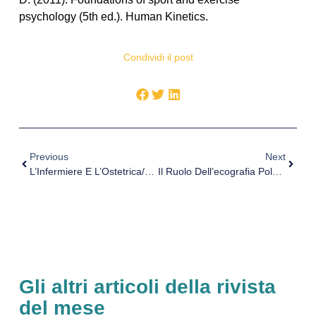
psychology (5th ed.). Human Kinetics.
Condividi il post
Previous
Next
L’Infermiere E L’Ostetrica/o: Il Limite Delle Proprie Competenze
Il Ruolo Dell’ecografia Polmonare Attraverso La Metodica “Point Of Care Ultrasound” (POCUS)
Gli altri articoli della rivista
del mese