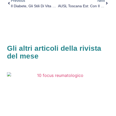
Previous
Next
Il Diabete, Gli Stili Di Vita E La Gestione Psicologica Dello Stress: Quanto Il Profilo Temporale Può Aumentare La Compliance Terapeutica
AUSL Toscana Est: Con Il Progetto “Dopo Di Noi” Arrivano Più Di 180 Mila Euro
Gli altri articoli della rivista
del mese