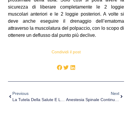
sicurezza di liberare completamente le 2 loggie
muscolari anteriori e le 2 loggie posteriori. A volte si
deve anche eseguire il drenaggio dell’ematoma
attraverso la muscolatura del polpaccio, con lo scopo di
ottenere un deflusso dal punto più declive.
Condividi il post
Previous
Next
La Tutela Della Salute E La Normativa Di Prevenzione E Contrasto Delle Forme Di Falsificazione Dei Farmaci
Anestesia Spinale Continua Negli Interventi Di Chirurgia Urologica E Chirurgia Addominale Maggiore In Pazienti Geriatrici