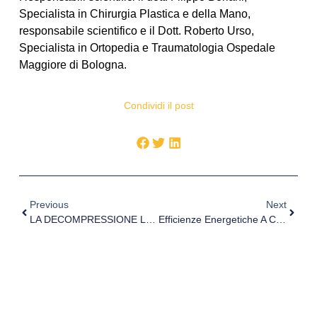
Specialista in Chirurgia Plastica e della Mano,
responsabile scientifico e il Dott. Roberto Urso,
Specialista in Ortopedia e Traumatologia Ospedale
Maggiore di Bologna.
Condividi il post
Previous
Next
LA DECOMPRESSIONE LASER PERCUTANEA PER ERNIE DEL DISCO (PLDD) SECONDO IL METODO DEL PROF. DANIEL S. J. CHOY
Efficienze Energetiche A Confronto, Il San Donato Di Arezzo È Un’eccellenza Europea