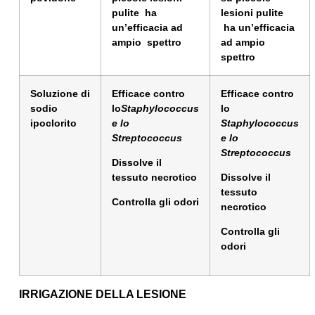
pulite
ha
lesioni pulite
un’efficacia ad
ha un’efficacia
ampio
spettro
ad ampio
spettro
Soluzione di
Efficace contro
Efficace contro
sodio
lo
Staphylococcus
lo
ipoclorito
e lo
Staphylococcus
Streptococcus
e lo
Streptococcus
Dissolve il
tessuto necrotico
Dissolve il
tessuto
Controlla gli odori
necrotico
Controlla gli
odori
IRRIGAZIONE DELLA LESIONE