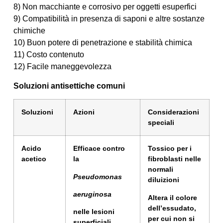
8) Non macchiante e corrosivo per oggetti esuperfici
9) Compatibilità in presenza di saponi e altre sostanze
chimiche
10) Buon potere di penetrazione e stabilità chimica
11) Costo contenuto
12) Facile maneggevolezza
Soluzioni antisettiche comuni
Soluzioni
Azioni
Considerazioni
speciali
Acido
Efficace contro
Tossico per i
acetico
la
fibroblasti nelle
normali
Pseudomonas
diluizioni
aeruginosa
Altera il colore
dell’essudato,
nelle lesioni
per cui non si
superficiali