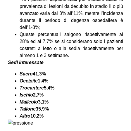
prevalenza di lesioni da decubito in stadio II o più
avanzato varia dal 3% all’11%, mentre l’incidenza
durante il periodo di degenza ospedaliera è
dell’1-3%;
Queste percentuali salgono rispettivamente al
28% ed al 7,7% se si considerano solo i pazienti
costretti a letto o alla sedia rispettivamente per
almeno 1 e 3 settimane.
Sedi interessate
Sacro
41,3%
Occipite
1,4%
Trocantere
5,4%
Ischio
2,7%
Malleolo
3,1%
Tallone
35,9%
Altro
10,2%