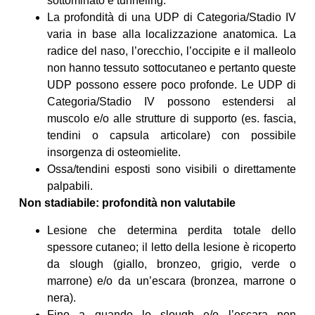
sottominato e tunneling.
La profondità di una UDP di Categoria/Stadio IV
varia in base alla localizzazione anatomica. La
radice del naso, l’orecchio, l’occipite e il malleolo
non hanno tessuto sottocutaneo e pertanto queste
UDP possono essere poco profonde. Le UDP di
Categoria/Stadio IV possono estendersi al
muscolo e/o alle strutture di supporto (es. fascia,
tendini o capsula articolare) con possibile
insorgenza di osteomielite.
Ossa/tendini esposti sono visibili o direttamente
palpabili.
Non stadiabile: profondità non valutabile
Lesione che determina perdita totale dello
spessore cutaneo; il letto della lesione è ricoperto
da slough (giallo, bronzeo, grigio, verde o
marrone) e/o da un’escara (bronzea, marrone o
nera).
Fino a quando lo slough e/o l’escara non