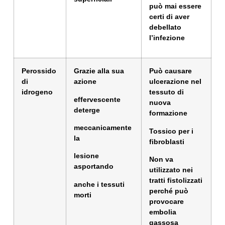
può mai essere
certi di aver
debellato
l’infezione
Perossido
Grazie alla sua
Può causare
di
azione
ulcerazione nel
idrogeno
tessuto di
effervescente
nuova
deterge
formazione
meccanicamente
Tossico per i
la
fibroblasti
lesione
Non va
asportando
utilizzato nei
tratti fistolizzati
anche i tessuti
perché può
morti
provocare
embolia
gassosa