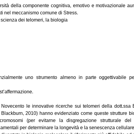
rsità della componente cognitiva, emotivo e motivazionale a
brati nel meccanismo comune di Stress.
 scienza dei telomeri, la biologia
nzialmente uno strumento almeno in parte oggettivabile per
st’affermazione.
l Novecento le innovative ricerche sui telomeri della dott.ssa
; Blackburn, 2010) hanno evidenziato come queste strutture bi
i cromosomi (per evitarne la disgregazione strutturale d
mentali per determinare la longevità e la senescenza cellulare