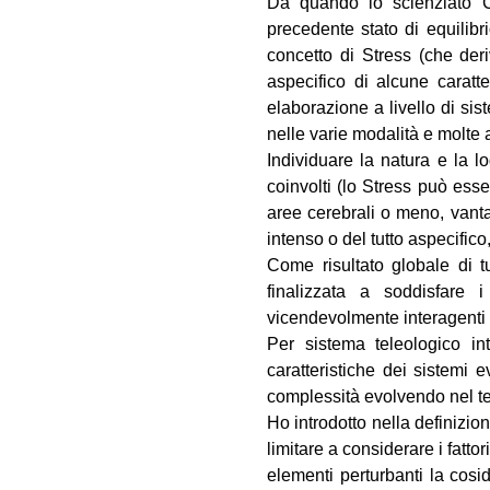
Da quando lo scienziato C
precedente stato di equilibri
concetto di Stress (che deriv
aspecifico di alcune caratte
elaborazione a livello di sis
nelle varie modalità e molte a
Individuare la natura e la lo
coinvolti (lo Stress può ess
aree cerebrali o meno, vanta
intenso o del tutto aspecifico
Come risultato globale di t
finalizzata a soddisfare i
vicendevolmente interagenti 
Per sistema teleologico i
caratteristiche dei sistemi 
complessità evolvendo nel te
Ho introdotto nella definizio
limitare a considerare i fatt
elementi perturbanti la cos