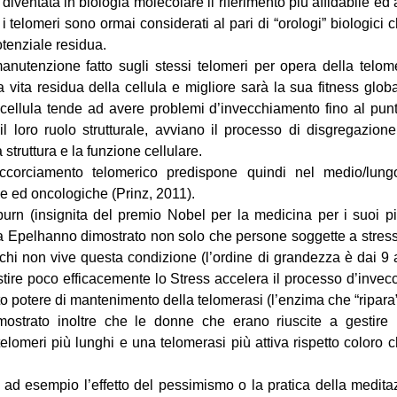
diventata in biologia molecolare il riferimento più affidabile ed 
i telomeri sono ormai considerati al pari di “orologi” biologici 
otenziale residua.
 manutenzione fatto sugli stessi telomeri per opera della telo
 vita residua della cellula e migliore sarà la sua fitness glob
 cellula tende ad avere problemi d’invecchiamento fino al punto
il loro ruolo strutturale, avviano il processo di disgregazio
a struttura e la funzione cellulare.
ccorciamento telomerico predispone quindi nel medio/lung
ie ed oncologiche (Prinz, 2011).
urn (insignita del premio Nobel per la medicina per i suoi pion
sa Epelhanno dimostrato non solo che persone soggette a stress
to chi non vive questa condizione (l’ordine di grandezza è dai 9
tire poco efficacemente lo Stress accelera il processo d’invec
to potere di mantenimento della telomerasi (l’enzima che “ripara” 
strato inoltre che le donne che erano riuscite a gestire 
elomeri più lunghi e una telomerasi più attiva rispetto coloro
a ad esempio l’effetto del pessimismo o la pratica della meditazi