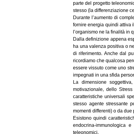
parte del progetto teleonom
stesso (la differenziazione c
Durante l’aumento di comples
fornire energia quindi attiva
l’organismo ne la finalità in 
Dalla definizione appena esp
ha una valenza positiva o ne
di riferimento. Anche dal p
ricordiamo che qualcosa perc
essere vissuto come uno stres
impegnati in una sfida pers
La dimensione soggettiva,
motivazionale, dello Stress
caratteristiche universali s
stesso agente stressante p
momenti differenti) o da due
Esistono quindi caratteristic
endocrina-immunologica e c
teleonomici.