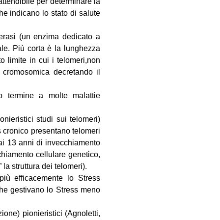
attendibile per determinare la
che indicano lo stato di salute
merasi (un enzima dedicato a
ale. Più corta è la lunghezza
 limite in cui i telomeri,non
ne cromosomica decretando il
o termine a molte malattie
ieristici studi sui telomeri)
 cronico presentano telomeri
 ai 13 anni di invecchiamento
chiamento cellulare genetico,
la struttura dei telomeri).
più efficacemente lo Stress
 che gestivano lo Stress meno
one) pionieristici (Agnoletti,