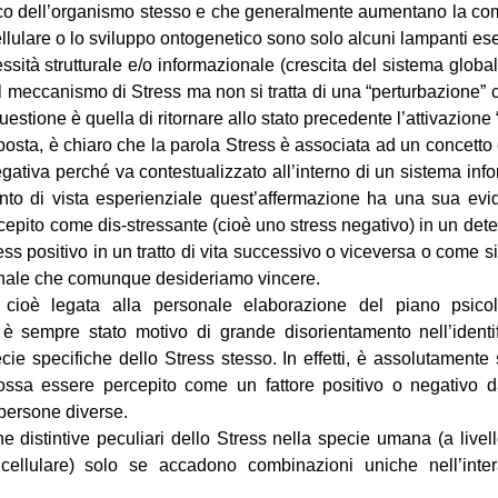
ico dell’organismo stesso e che generalmente aumentano la com
ellulare o lo sviluppo ontogenetico sono solo alcuni lampanti es
sità strutturale e/o informazionale (crescita del sistema globa
 il meccanismo di Stress ma non si tratta di una “perturbazione” c
questione è quella di ritornare allo stato precedente l’attivazione 
osta, è chiaro che la parola Stress è associata ad un concett
gativa perché va contestualizzato all’interno di un sistema in
unto di vista esperienziale quest’affermazione ha una sua ev
epito come dis-stressante (cioè uno stress negativo) in un det
s positivo in un tratto di vita successivo o viceversa o come si
onale che comunque desideriamo vincere.
 cioè legata alla personale elaborazione del piano psicol
 è sempre stato motivo di grande disorientamento nell’identif
pecie specifiche dello Stress stesso. In effetti, è assolutament
ossa essere percepito come un fattore positivo o negativo d
 persone diverse.
he distintive peculiari dello Stress nella specie umana (a livel
ellulare) solo se accadono combinazioni uniche nell’inter