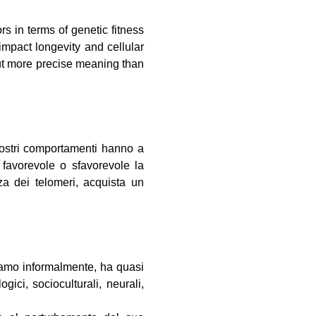
s in terms of genetic fitness
impact longevity and cellular
but more precise meaning than
i nostri comportamenti hanno a
 favorevole o sfavorevole la
nza dei telomeri, acquista un
rliamo informalmente, ha quasi
ici, socioculturali, neurali,