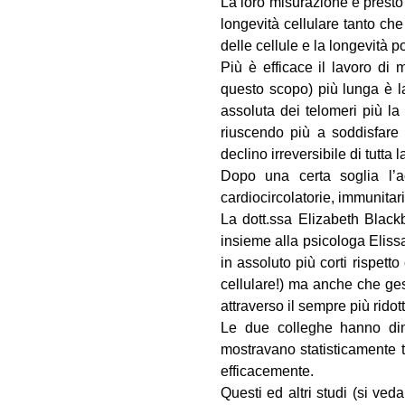
La loro misurazione è presto 
longevità cellulare tanto che 
delle cellule e la longevità p
Più è efficace il lavoro di
questo scopo) più lunga è la
assoluta dei telomeri più la
riuscendo più a soddisfare 
declino irreversibile di tutta l
Dopo una certa soglia l’a
cardiocircolatorie, immunitar
La dott.ssa Elizabeth Blackb
insieme alla psicologa Elis
in assoluto più corti rispet
cellulare!) ma anche che ges
attraverso il sempre più ridot
Le due colleghe hanno dimo
mostravano statisticamente t
efficacemente.
Questi ed altri studi (si ved