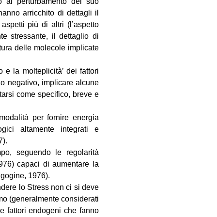
o al perturbamento del suo
anno arricchito di dettagli il
spetti più di altri (l’aspetto
e stressante, il dettaglio di
atura delle molecole implicate
e la molteplicità’ dei fattori
 o negativo, implicare alcune
tarsi come specifico, breve e
modalità per fornire energia
ogici altamente integrati e
7).
po, seguendo le regolarità
 1976) capaci di aumentare la
igogine, 1976).
ndere lo Stress non ci si deve
ismo (generalmente considerati
e fattori endogeni che fanno