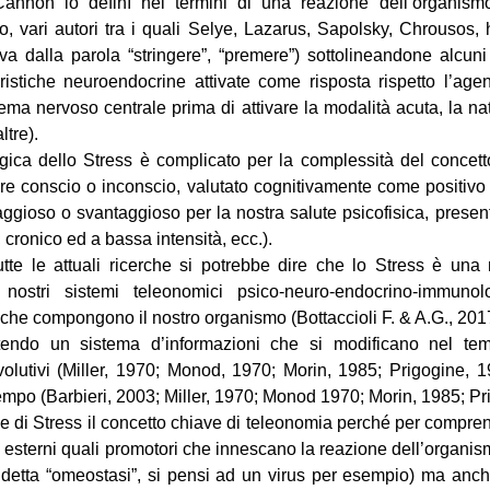
annon lo definì nei termini di una reazione dell’organism
o, vari autori tra i quali Selye, Lazarus, Sapolsky, Chrousos, h
a dalla parola “stringere”, “premere”) sottolineandone alcuni a
ristiche neuroendocrine attivate come risposta rispetto l’agent
tema nervoso centrale prima di attivare la modalità acuta, la n
ltre).
gica dello Stress è complicato per la complessità del concetto 
ere conscio o inconscio, valutato cognitivamente come positivo
ggioso o svantaggioso per la nostra salute psicofisica, presen
, cronico ed a bassa intensità, ecc.).
utte le attuali ricerche si potrebbe dire che lo Stress è una 
 nostri sistemi teleonomici psico-neuro-endocrino-immunol
che compongono il nostro organismo (Bottaccioli F. & A.G., 201
ntendo un sistema d’informazioni che si modificano nel tem
evolutivi (Miller, 1970; Monod, 1970; Morin, 1985; Prigogine,
mpo (Barbieri, 2003; Miller, 1970; Monod 1970; Morin, 1985; Pr
ne di Stress il concetto chiave di teleonomia perché per compre
ori esterni quali promotori che innescano la reazione dell’organ
iddetta “omeostasi”, si pensi ad un virus per esempio) ma anch