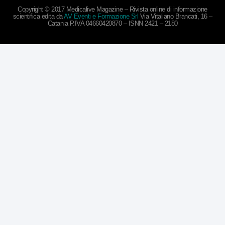
Copyright © 2017 Medicalive Magazine – Rivista online di informazione
scientifica edita da
AV Eventi e Formazione Srl
Via Vitaliano Brancati, 16 –
Catania P.IVA 04660420870 – ISNN 2421 – 2180