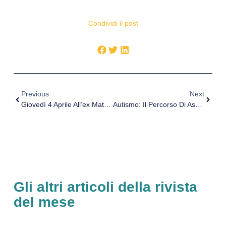
Condividi il post
Previous
Next
Giovedì 4 Aprile All’ex Mattatoio Comunale Di Oristano Si Terrà Un Nuovo Appuntamento Con I Veterinari Assl Oristano Dedicato Alla Microchippatura Dei Cani Non Ancora Iscritti All’anagrafe Canina.
Autismo: Il Percorso Di Assistenza Integrato Dell’ASL Di Vercelli
Gli altri articoli della rivista
del mese