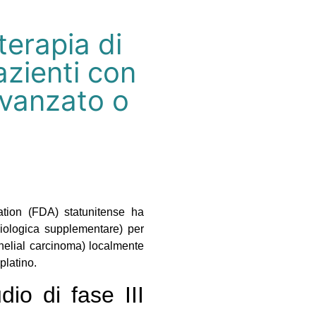
erapia di
azienti con
avanzato o
tion (FDA) statunitense ha
iologica supplementare) per
helial carcinoma) localmente
platino.
dio di fase III