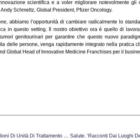
nnovazione scientifica e a voler migliorare notevolmente gli
ra Andy Schmeltz, Global President, Pfizer Oncology.
ne, abbiamo l’opportunità di cambiare radicalmente lo standar
 in questo setting. Il nostro obiettivo ora è quello di lavorar
tumori genitourinari per garantire che questo nuovo paradigm
vita delle persone, venga rapidamente integrato nella pratica c
nd Global Head of Innovative Medicine Franchises per il busine
Bayer Dona Ulteriori 50 Milioni Di Unità Di Trattamento Per L’emofilia Al Programma Di Aiuti Umanitari Della World Federation Of Hemophilia