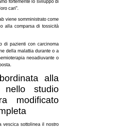
o fortemente lo sviluppo di
oro cari”.
umab viene somministrato come
o alla comparsa di tossicità
o di pazienti con carcinoma
ne della malattia durante o a
chemioterapia neoadiuvante o
posta.
ordinata alla
o nello studio
 modificato
ompleta
vescica sottolinea il nostro