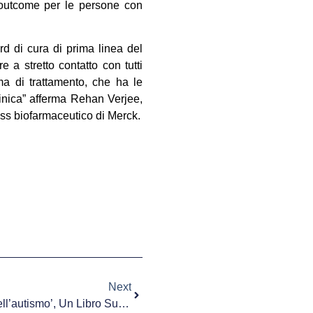
 outcome per le persone con
d di cura di prima linea del
e a stretto contatto con tutti
a di trattamento, che ha le
linica” afferma Rehan Verjee,
ss biofarmaceutico di Merck.
Next
Salute. ‘Racconti Dai Luoghi Dell’autismo’, Un Libro Sulle Difficoltà Del Terapeuta