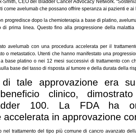
x-Smith, CEO del Bladder Cancer Advocacy Network. “Sosteniam
ti come avelumab che possano offrire speranza ai pazienti e ai l
 non progredisce dopo la chemioterapia a base di platino, avel
 di prima linea. Questo fino alla progressione della malattia 
to avelumab con una procedura accelerata per il trattament
to o metastatico. Utenti che hanno manifestato una progressio
 a base platino o nei 12 mesi successivi di trattamento con 
ulla base del tasso di risposta al tumore e della durata della ris
di tale approvazione era sub
beneficio clinico, dimostrat
adder 100. La FDA ha ora
e accelerata in approvazione c
 nel trattamento del tipo più comune di cancro avanzato della 