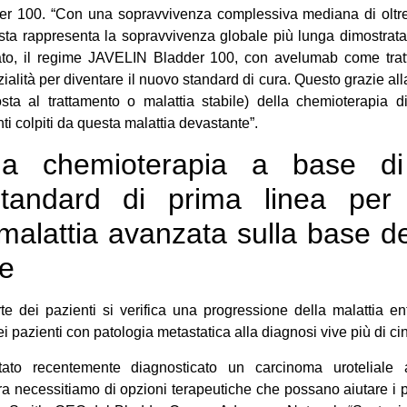
er 100. “Con una sopravvivenza complessiva mediana di oltre 
ta rappresenta la sopravvivenza globale più lunga dimostrata i
ato, il regime JAVELIN Bladder 100, con avelumab come tra
nzialità per diventare il nuovo standard di cura. Questo grazie a
sposta al trattamento o malattia stabile) della chemioterapia 
enti colpiti da questa malattia devastante”.
la chemioterapia a base di
standard di prima linea per 
malattia avanzata sulla base deg
le
te dei pazienti si verifica una progressione della malattia en
ei pazienti con patologia metastatica alla diagnosi vive più di c
tato recentemente diagnosticato un carcinoma uroteliale 
ra necessitiamo di opzioni terapeutiche che possano aiutare i pa