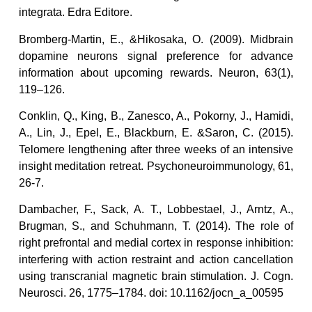
integrata. Edra Editore.
Bromberg-Martin, E., &Hikosaka, O. (2009). Midbrain
dopamine neurons signal preference for advance
information about upcoming rewards. Neuron, 63(1),
119–126.
Conklin, Q., King, B., Zanesco, A., Pokorny, J., Hamidi,
A., Lin, J., Epel, E., Blackburn, E. &Saron, C. (2015).
Telomere lengthening after three weeks of an intensive
insight meditation retreat. Psychoneuroimmunology, 61,
26-7.
Dambacher, F., Sack, A. T., Lobbestael, J., Arntz, A.,
Brugman, S., and Schuhmann, T. (2014). The role of
right prefrontal and medial cortex in response inhibition:
interfering with action restraint and action cancellation
using transcranial magnetic brain stimulation. J. Cogn.
Neurosci. 26, 1775–1784. doi: 10.1162/jocn_a_00595