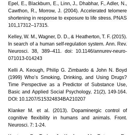
Epel, E., Blackburn, E., Linn, J., Dhabhar, F., Adler, N.,
Cawthon, R., Morrow, J. (2004). Accelerated telomere
shortening in response to exposure to life stress. PNAS
101,17312–17315.
Kelley, W. M., Wagner, D. D., & Heatherton, T. F. (2015).
In search of a human self-regulation system. Ann. Rev.
Neurosci. 38, 389–411. doi: 10.1146/annurev-neuro-
071013-014243
Kelli A. Keough, Philip G. Zimbardo & John N. Boyd
(1999) Who’s Smoking, Drinking, and Using Drugs?
Time Perspective as a Predictor of Substance Use,
Basic and Applied Social Psychology, 21(2), 149-164.
DOI: 10.1207/S15324834BA210207
Klanker M. et al. (2013). Dopaminergic control of
cognitive flexibility in humans and animals. Front.
Neurosci. 7: 1-24.