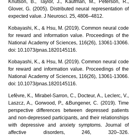
Knutson, B., Taylor, J., Kaufman, M., Peterson, R.,
Glover, G. (2005). Distributed neural representation of
expected value. J Neurosci. 25, 4806–4812.
Kobayashi, K., & Hsu, M. (2019). Common neural code
for reward and information value. Proceedings of the
National Academy of Sciences, 116(26), 13061-13066.
doi: 10.1073/pnas.1820145116.
Kobayashi, K., & Hsu, M. (2019). Common neural code
for reward and information value. Proceedings of the
National Academy of Sciences, 116(26), 13061-13066.
doi: 10.1073/pnas.1820145116.
Lefèvre, K., Mirabel-Sarron, C., Docteur, A., Leclerc, V.,
Laszcz, A., Gorwood, P., &Bungener, C. (2019). Time
perspective differences between depressed patients
and non-depressed participants, and their relationships
with depressive and anxiety symptoms. Journal of
affective disorders, 246, 320–326.