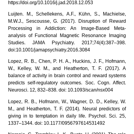
https://doi.org/10.1016/j.jad.2018.12.053
Luijten. M., Schellekens, A.F., Kühn, S., Machielse,
M.W.J., Sescousse, G. (2017). Disruption of Reward
Processing in Addiction: An Image-Based Meta-
analysis of Functional Magnetic Resonance Imaging
Studies. JAMA Psychiatry. 2017;74(4):387–398.
doi:10.1001/jamapsychiatry.2016.3084
Lopez, R. B., Chen, P. H. A., Huckins, J. F., Hofmann,
W., Kelley, W. M., and Heatherton, T. F. (2017). A
balance of activity in brain control and reward systems
predicts self-regulatory outcomes. Soc. Cogn. Affect.
Neurosci. 12, 832–838. doi: 10.1093/scan/nsx004
Lopez, R. B., Hofmann, W., Wagner, D. D., Kelley, W.
M., and Heatherton, T. F. (2014). Neural predictors of
giving in to temptation in daily life. Psychol. Sci. 25,
1337–1344. doi: 10.1177/0956797614531492