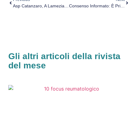
Asp Catanzaro, A Lamezia Terme La Giornata Formativa Con Il Giudice Toschei
Consenso Informato: È Prioritario Il Diritto Alla Salute O Il Diritto All’allattamento Naturale ?
Gli altri articoli della rivista
del mese