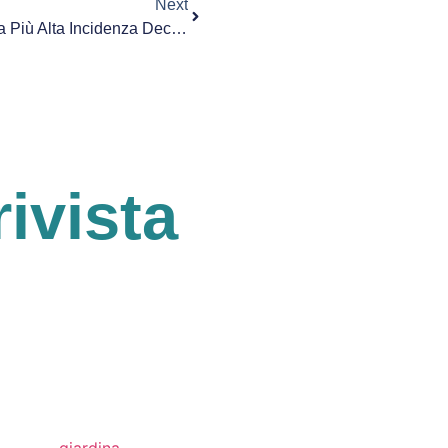
Next
Morbillo, Sicilia Regione Con La Più Alta Incidenza Decessi
rivista