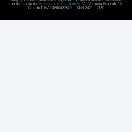
scientifica edita da
AV Eventi e Formazione Srl
Via Vitaliano Brancati, 16 –
Catania P.IVA 04660420870 – ISNN 2421 – 2180