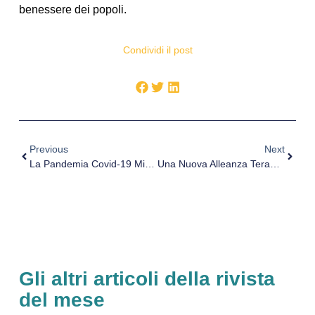
benessere dei popoli.
Condividi il post
Previous
Next
La Pandemia Covid-19 Minaccia La Salute Psicologica, Intervista Alla Dott.ssa Zitelli
Una Nuova Alleanza Terapeutica Per I Pazienti In Terapia Intensiva
Gli altri articoli della rivista
del mese