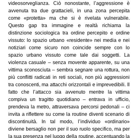
videosorveglianza. Ciò nonostante, l’aggressione è
avvenuta tra due grattacieli, in una zona percepita
come «protetta» ma che si è rivelata vulnerabile.
Questo gap tra immagine e realtà richiama la
distinzione sociologica tra ordine percepito e ordine
vissuto: lo spazio urbano «residente» nei media e nei
notiziari come sicuro non coincide sempre con lo
spazio urbano vissuto come tale dai soggetti. La
violenza casuale – senza movente apparente, su una
vittima sconosciuta – sembra segnare una rottura, non
più conflitti radicati in reti sociali, non più aggressioni
tra conoscenti, ma attacchi orizzontali e imprevedibili. Il
fatto che l’attacco sia avvenuto mentre la vittima
compiva un tragitto quotidiano – entrava in ufficio,
prendeva la metro, attraversava percorsi pedonali – ci
invita a riflettere su come la routine diventi scenario di
discontinuità. In tal modo, l’individuo «ordinario»
diviene bersaglio non per il suo ruolo specifico, ma per
la sua presenza nel luogo della routine, accentuando la