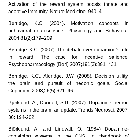
Activation of the reward system boosts innate and
adaptive immunity. Nature Medicine. 940, 4.
Berridge, K.C. (2004). Motivation concepts in
behavioral neuroscience. Physiology and Behaviour.
2004;81(2):179–209.
Berridge, K.C. (2007). The debate over dopamine’s role
in reward: The case for incentive salience.
Psychopharmacology (Berl) 2007;191(3):391–431.
Berridge, K.C., Aldridge, J.W. (2008). Decision utility,
the brain and pursuit of hedonic goals. Social
Cognition. 2008;26(5):621–46.
Björklund, A., Dunnett, S.B. (2007). Dopamine neuron
systems in the brain: an update. Trends Neurosci. 2007;
30: 194-202.
Björklund, A. and Lindvall, O. (1984) Dopamine-
containing systems in the CNS. In Handbook of