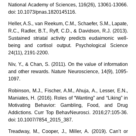
National Academy of Sciences, 116(26), 13061-13066.
doi: 10.1073/pnas.1820145116.
Heller, A.S., van Reekum, C.M., Schaefer, S.M., Lapate,
R.C., Radler, B.T., Ryff, C.D., & Davidson, R.J. (2013).
Sustained striatal activity predicts eudaimonic well-
being and cortisol output. Psychological Science
24(11), 2191-2200.
Niv, Y., & Chan, S. (2011). On the value of information
and other rewards. Nature Neuroscience, 14(9), 1095-
1097.
Robinson, M.J., Fischer, A.M., Ahuja, A., Lesser, E.N.,
Maniates, H. (2016). Roles of “Wanting” and “Liking” in
Motivating Behavior: Gambling, Food, and Drug
Addictions. Curr Top BehavNeurosci. 2016;27:105-36.
doi: 10.1007/7854_2015_387.
Treadway, M., Cooper, J., Miller, A. (2019). Can’t or