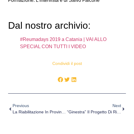
Formazione. L’intervista è di Salvo Falcone
Dal nostro archivio:
#Reumadays 2019 a Catania | VAI ALLO
SPECIAL CON TUTTI I VIDEO
Condividi il post
Previous
Next
La Riabilitazione In Provincia Di Ragusa, Intervista Alla Dott.ssa Sara Lanza
“Ginestra” Il Progetto Di Rinascita Per Donne Che Hanno Superato La Malattia