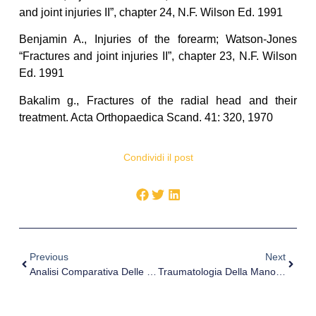
and joint injuries II”, chapter 24, N.F. Wilson Ed. 1991
Benjamin A., Injuries of the forearm; Watson-Jones
“Fractures and joint injuries II”, chapter 23, N.F. Wilson
Ed. 1991
Bakalim g., Fractures of the radial head and their
treatment. Acta Orthopaedica Scand. 41: 320, 1970
Condividi il post
Previous
Next
Analisi Comparativa Delle Metodologie Della Stimolazione Transcutanea Auricolare Del Nervo Vago
Traumatologia Della Mano E Del Polso, L’azione Dei Trauma Center. Intervista Al Dott. Urso