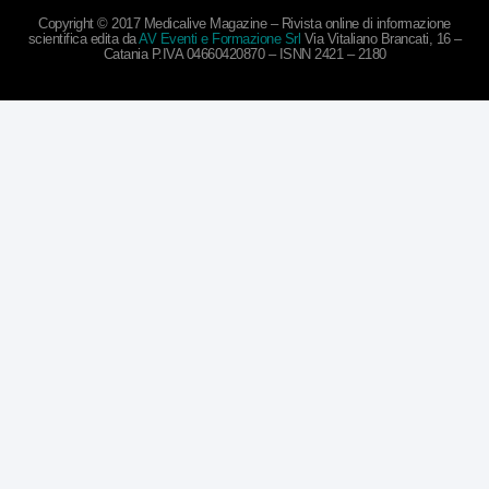
Copyright © 2017 Medicalive Magazine – Rivista online di informazione
scientifica edita da
AV Eventi e Formazione Srl
Via Vitaliano Brancati, 16 –
Catania P.IVA 04660420870 – ISNN 2421 – 2180