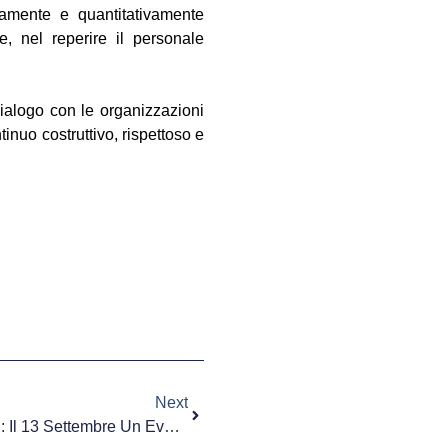
vamente e quantitativamente
e, nel reperire il personale
ialogo con le organizzazioni
inuo costruttivo, rispettoso e
Next
Ambiente E Salute Dei Bambini: Il 13 Settembre Un Evento Per Le Famiglie A Vercelli