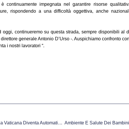
è continuamente impegnata nel garantire risorse qualitati
ture, rispondendo a una difficoltà oggettiva, anche nazional
d oggi, continueremo su questa strada, sempre disponibili al d
direttore generale Antonio D’Urso -. Auspichiamo confronto cont
a i nostri lavoratori “.
La Gestione Della Farmacia Vaticana Diventa Automatizzata Grazie Ad Un Robot