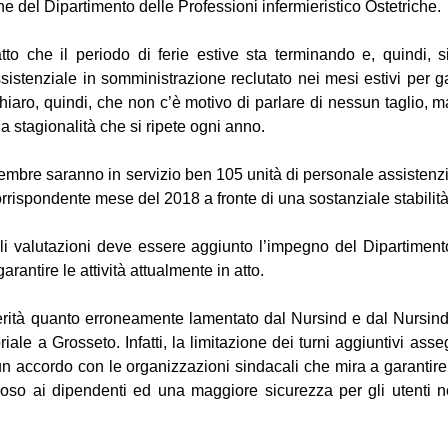
he del Dipartimento delle Professioni infermieristico Ostetriche.
atto che il periodo di ferie estive sta terminando e, quindi, 
stenziale in somministrazione reclutato nei mesi estivi per garan
E’ chiaro, quindi, che non c’è motivo di parlare di nessun taglio
una stagionalità che si ripete ogni anno.
tembre saranno in servizio ben 105 unità di personale assistenzi
corrispondente mese del 2018 a fronte di una sostanziale stabilità
tali valutazioni deve essere aggiunto l’impegno del Dipartiment
arantire le attività attualmente in atto.
erità quanto erroneamente lamentato dal Nursind e dal Nursind u
oriale a Grosseto. Infatti, la limitazione dei turni aggiuntivi as
 accordo con le organizzazioni sindacali che mira a garantire, 
iposo ai dipendenti ed una maggiore sicurezza per gli utenti 