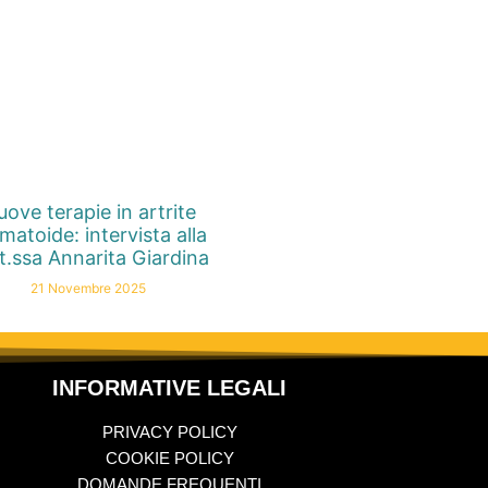
ove terapie in artrite
matoide: intervista alla
t.ssa Annarita Giardina
21 Novembre 2025
INFORMATIVE LEGALI
PRIVACY POLICY
COOKIE POLICY
DOMANDE FREQUENTI