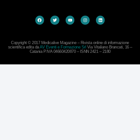
Copyright © 2017 Medicalive Magazine – Rivista online di informazione
scientifica edita da
AV Eventi e Formazione Srl
Via Vitaliano Brancati, 16 –
Catania P.IVA 04660420870 – ISNN 2421 – 2180