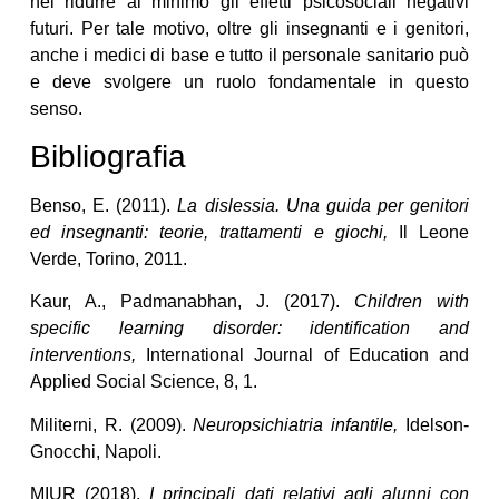
nel ridurre al minimo gli effetti psicosociali negativi
futuri. Per tale motivo, oltre gli insegnanti e i genitori,
anche i medici di base e tutto il personale sanitario può
e deve svolgere un ruolo fondamentale in questo
senso.
Bibliografia
Benso, E. (2011).
La dislessia. Una guida per genitori
ed insegnanti: teorie, trattamenti e giochi,
Il Leone
Verde, Torino, 2011.
Kaur, A., Padmanabhan, J. (2017).
Children with
specific learning disorder: identification and
interventions,
International Journal of Education and
Applied Social Science, 8, 1.
Militerni, R. (2009).
Neuropsichiatria infantile,
Idelson-
Gnocchi, Napoli.
MIUR (2018).
I principali dati relativi agli alunni con