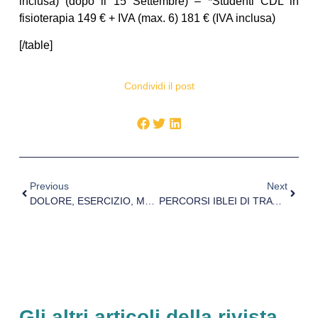
inclusa) (dopo il 15 Settembre) – *Studenti CDL in
fisioterapia 149 € + IVA (max. 6) 181 € (IVA inclusa)
[/table]
Condividi il post
Previous
Next
DOLORE, ESERCIZIO, MOVIMENTO: LA PROSPETTIVA DEL FISIOTERAPISTA – 4° EDIZIONE
PERCORSI IBLEI DI TRATTAMENTO DELLA SPONDILOLISTESI LOMBARE
Gli altri articoli della rivista