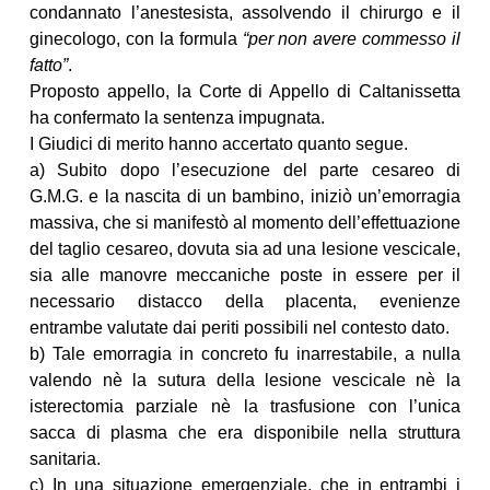
condannato l’anestesista, assolvendo il chirurgo e il
ginecologo, con la formula
“per non avere commesso il
fatto”
.
Proposto appello, la Corte di Appello di Caltanissetta
ha confermato la sentenza impugnata.
I Giudici di merito hanno accertato quanto segue.
a) Subito dopo l’esecuzione del parte cesareo di
G.M.G. e la nascita di un bambino, iniziò un’emorragia
massiva, che si manifestò al momento dell’effettuazione
del taglio cesareo, dovuta sia ad una lesione vescicale,
sia alle manovre meccaniche poste in essere per il
necessario distacco della placenta, evenienze
entrambe valutate dai periti possibili nel contesto dato.
b) Tale emorragia in concreto fu inarrestabile, a nulla
valendo nè la sutura della lesione vescicale nè la
isterectomia parziale nè la trasfusione con l’unica
sacca di plasma che era disponibile nella struttura
sanitaria.
c) In una situazione emergenziale, che in entrambi i