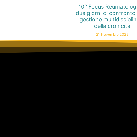
10° Focus Reumatolog
due giorni di confronto 
gestione multidiscipli
della cronicità
21 Novembre 2025