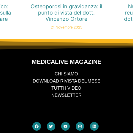
ico:
Osteoporosi in gravidanza: il
Nu
sulla
punto di vista del dott.
reu
nare
Vincenzo Ortore
dot
21 Novembre 2025
MEDICALIVE MAGAZINE
CHI SIAMO
DOWNLOAD RIVISTA DEL MESE
TUTTI I VIDEO
NEWSLETTER