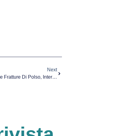
Next
Trattamento Conservativo Per Le Fratture Di Polso, Intervista Al Dott. Merlo
rivista