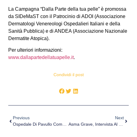
La Campagna “Dalla Parte della tua pelle” è promossa
da SIDeMaST con il Patrocinio di ADOI (Associazione
Dermatologi Venereologi Ospedalieri Italiani e della
Sanità Pubblica) e di ANDEA (Associazione Nazionale
Dermatite Atopica).
Per ulteriori informazioni:
www.dallapartedellatuapelle.it
.
Condividi il post
Previous
Next
Ospedale Di Pavullo Comparto Operatorio, Al Via L’ultima Fase Dei Lavori
Asma Grave, Intervista Al Prof. Nicola Scichilone