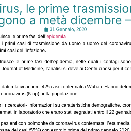
rus, le prime trasmissi
lgono a metà dicembre 
31 Gennaio, 2020
uisce le prime fasi dell’
epidemia
 i primi casi di trasmissione da uomo a uomo del coronavir
imi casi dell’infezione.
struisce le prime fasi dell’epidemia, nelle quali i contagi sono
urnal of Medicine, l’analisi si deve ai Centri cinesi per il co
i dati relativi ai primi 425 casi confermati a Wuhan. Hanno determ
a coronavirus (Ncip) nella popolazione.
i ricercatori- informazioni su caratteristiche demografiche, cro
ermati in laboratorio che erano stati segnalati entro il 22 gennai
 pazienti con polmonite da coronavirus confermata, l’età media 
arte dei casi (55%) con esordio prima del primo gennaio 2020, 