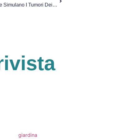
Ottenuti I Primi Mini Cervelli Che Simulano I Tumori Dei Bambini
rivista