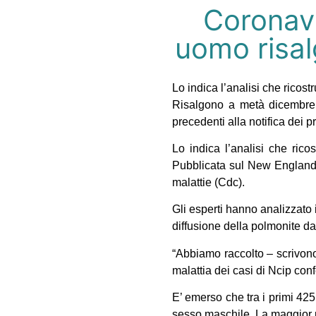
Coronavi
uomo risa
Lo indica l’analisi che ricostr
Risalgono a metà dicembre
precedenti alla notifica dei pr
Lo indica l’analisi che rico
Pubblicata sul New England Jo
malattie (Cdc).
Gli esperti hanno analizzato 
diffusione della polmonite d
“Abbiamo raccolto – scrivono 
malattia dei casi di Ncip conf
E’ emerso che tra i primi 425
sesso maschile. La maggior p