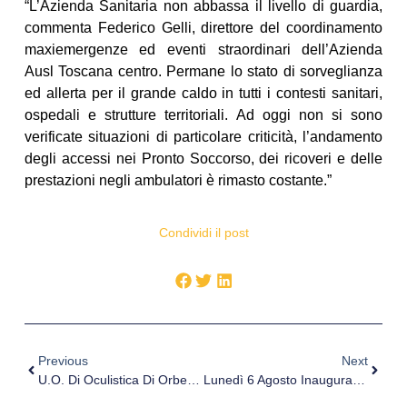
“L’Azienda Sanitaria non abbassa il livello di guardia,
commenta Federico Gelli, direttore del coordinamento
maxiemergenze ed eventi straordinari dell’Azienda
Ausl Toscana centro. Permane lo stato di sorveglianza
ed allerta per il grande caldo in tutti i contesti sanitari,
ospedali e strutture territoriali. Ad oggi non si sono
verificate situazioni di particolare criticità, l’andamento
degli accessi nei Pronto Soccorso, dei ricoveri e delle
prestazioni negli ambulatori è rimasto costante.”
Condividi il post
Previous
Next
U.O. Di Oculistica Di Orbetello, 300 Interventi Di Cataratta In Meno Di Un Anno
Lunedì 6 Agosto Inaugurazione Dei Nuovi Locali Del Servizio Di NPIA Di Sciacca