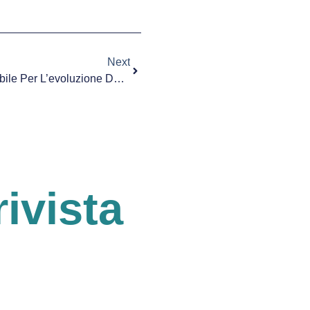
Next
La Vita Di Coppia È Indispensabile Per L’evoluzione Della Società
rivista