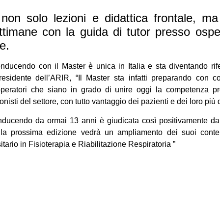
non solo lezioni e didattica frontale, ma
ttimane con la guida di tutor presso ospe
e.
ducendo con il Master è unica in Italia e sta diventando rifer
residente dell’ARIR, “Il Master sta infatti preparando con 
i, operatori che siano in grado di unire oggi la competenza pr
ionisti del settore, con tutto vantaggio dei pazienti e dei loro più d
ducendo da ormai 13 anni è giudicata così positivamente da t
he la prossima edizione vedrà un ampliamento dei suoi conten
tario in Fisioterapia e Riabilitazione Respiratoria ”