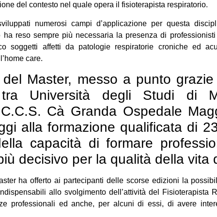
one del contesto nel quale opera il fisioterapista respiratorio.
sviluppati numerosi campi d’applicazione per questa discipl
ciò ha reso sempre più necessaria la presenza di professionist
co soggetti affetti da patologie respiratorie croniche ed ac
ll’home care.
di del Master, messo a punto grazie 
 tra Università degli Studi di
.C.C.S. Cà Granda Ospedale Maggio
gi alla formazione qualificata di 234
ella capacità di formare professio
ù decisivo per la qualità della vita 
ster ha offerto ai partecipanti delle scorse edizioni la possibi
spensabili allo svolgimento dell’attività del Fisioterapista Re
ze professionali ed anche, per alcuni di essi, di avere inte