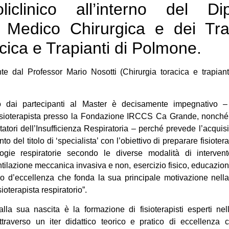
iclinico all’interno del Di
a Medico Chirurgica e dei Tra
cica e Trapianti di Polmone.
nte dal Professor Mario Nosotti (Chirurgia toracica e trapiant
ato dai partecipanti al Master è decisamente impegnativo – s
fisioterapista presso la Fondazione IRCCS Ca Grande, nonché
atori dell’Insufficienza Respiratoria – perché prevede l’acquis
 del titolo di ‘specialista’ con l’obiettivo di preparare fisioterap
logie respiratorie secondo le diverse modalità di intervent
ntilazione meccanica invasiva e non, esercizio fisico, educazion
tico d’eccellenza che fonda la sua principale motivazione nell
ioterapista respiratorio”.
alla sua nascita è la formazione di fisioterapisti esperti nel
 attraverso un iter didattico teorico e pratico di eccellenza