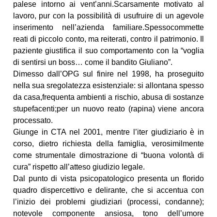
palese intorno ai vent’anni.Scarsamente motivato al
lavoro, pur con la possibilità di usufruire di un agevole
inserimento nell’azienda familiare.Spessocommette
reati di piccolo conto, ma reiterati, contro il patrimonio. Il
paziente giustifica il suo comportamento con la “voglia
di sentirsi un boss… come il bandito Giuliano”.
Dimesso dall’OPG sul finire nel 1998, ha proseguito
nella sua sregolatezza esistenziale: si allontana spesso
da casa,frequenta ambienti a rischio, abusa di sostanze
stupefacenti;per un nuovo reato (rapina) viene ancora
processato.
Giunge in CTA nel 2001, mentre l’iter giudiziario è in
corso, dietro richiesta della famiglia, verosimilmente
come strumentale dimostrazione di “buona volontà di
cura” rispetto all’atteso giudizio legale.
Dal punto di vista psicopatologico presenta un florido
quadro dispercettivo e delirante, che si accentua con
l’inizio dei problemi giudiziari (processi, condanne);
notevole componente ansiosa, tono dell’umore